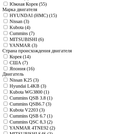
Южная Корея (
55
)
Марка двигателя
HYUNDAI (HMC) (
15
)
Nissan (
3
)
Kubota (
4
)
Cummins (
7
)
MITSUBISHI (
6
)
YANMAR (
3
)
Страна происхождения двигателя
Корея (
14
)
США (
7
)
Япония (
16
)
Двигатель
Nissan K25 (
3
)
Hyundai L4KB (
3
)
Kubota WG3800 (
1
)
Cummins QSB 3.8 (
1
)
Cummins QSB6.7 (
3
)
Kubota V2203 (
3
)
Cummins QSB 6.7 (
1
)
Cummins QSC 8,3 (
2
)
YANMAR 4TNE92 (
2
)
MITSUBISHI S4S (
3
)