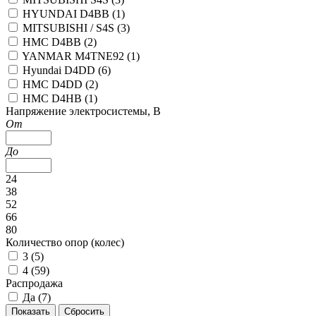
HYUNDAI D4BB (
1
)
MITSUBISHI / S4S (
3
)
HMC D4BB (
2
)
YANMAR М4TNE92 (
1
)
Hyundai D4DD (
6
)
HMC D4DD (
2
)
HMC D4HB (
1
)
Напряжение электросистемы, В
От
До
24
38
52
66
80
Количество опор (колес)
3 (
5
)
4 (
59
)
Распродажа
Да (
7
)