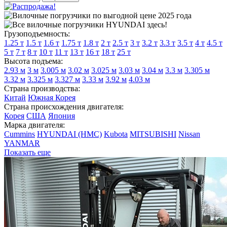
Грузоподъемность:
1.25 т
1.5 т
1.6 т
1.75 т
1.8 т
2 т
2.5 т
3 т
3.2 т
3.3 т
3.5 т
4 т
4.5 т
5 т
7 т
8 т
10 т
11 т
13 т
16 т
18 т
25 т
Высота подъема:
2.93 м
3 м
3.005 м
3.02 м
3.025 м
3.03 м
3.04 м
3.3 м
3.305 м
3.32 м
3.325 м
3.327 м
3.33 м
3.92 м
4.03 м
Страна производства:
Китай
Южная Корея
Страна происхождения двигателя:
Корея
США
Япония
Марка двигателя:
Cummins
HYUNDAI (HMC)
Kubota
MITSUBISHI
Nissan
YANMAR
Показать еще