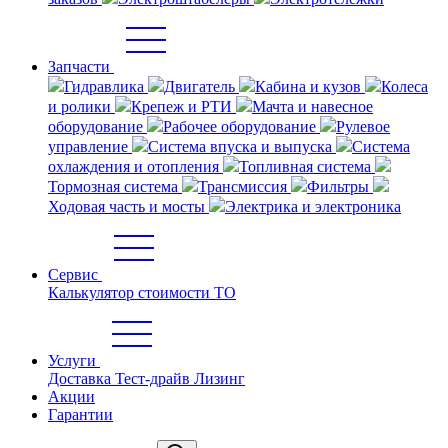
Запчасти
Гидравлика
Двигатель
Кабина и кузов
Колеса
и ролики
Крепеж и РТИ
Мачта и навесное
оборудование
Рабочее оборудование
Рулевое
управление
Система впуска и выпуска
Система
охлаждения и отопления
Топливная система
Тормозная система
Трансмиссия
Фильтры
Ходовая часть и мосты
Электрика и электроника
Сервис
Калькулятор стоимости ТО
Услуги
Доставка
Тест-драйв
Лизинг
Акции
Гарантии