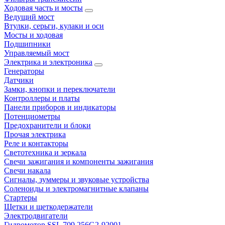
Ходовая часть и мосты
Ведущий мост
Втулки, серьги, кулаки и оси
Мосты и ходовая
Подшипники
Управляемый мост
Электрика и электроника
Генераторы
Датчики
Замки, кнопки и переключатели
Контроллеры и платы
Панели приборов и индикаторы
Потенциометры
Предохранители и блоки
Прочая электрика
Реле и контакторы
Светотехника и зеркала
Свечи зажигания и компоненты зажигания
Свечи накала
Сигналы, зуммеры и звуковые устройства
Соленоиды и электромагнитные клапаны
Стартеры
Щетки и щеткодержатели
Электродвигатели
Гидромотор SSL 709 256G2-92001