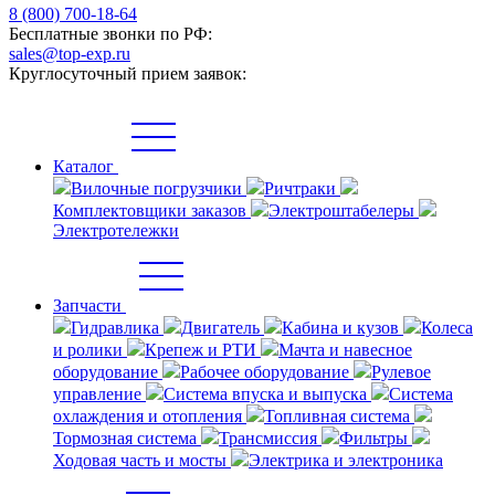
8 (800) 700-18-64
Бесплатные звонки по РФ:
sales@top-exp.ru
Круглосуточный прием заявок:
Каталог
Вилочные погрузчики
Ричтраки
Комплектовщики заказов
Электроштабелеры
Электротележки
Запчасти
Гидравлика
Двигатель
Кабина и кузов
Колеса
и ролики
Крепеж и РТИ
Мачта и навесное
оборудование
Рабочее оборудование
Рулевое
управление
Система впуска и выпуска
Система
охлаждения и отопления
Топливная система
Тормозная система
Трансмиссия
Фильтры
Ходовая часть и мосты
Электрика и электроника