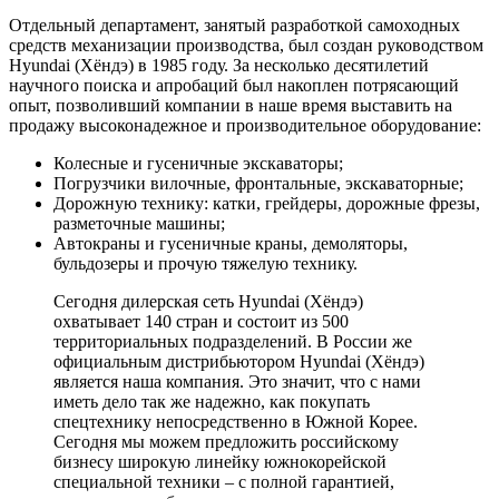
Отдельный департамент, занятый разработкой самоходных
средств механизации производства, был создан руководством
Hyundai (Хёндэ) в 1985 году. За несколько десятилетий
научного поиска и апробаций был накоплен потрясающий
опыт, позволивший компании в наше время выставить на
продажу высоконадежное и производительное оборудование:
Колесные и гусеничные экскаваторы;
Погрузчики вилочные, фронтальные, экскаваторные;
Дорожную технику: катки, грейдеры, дорожные фрезы,
разметочные машины;
Автокраны и гусеничные краны, демоляторы,
бульдозеры и прочую тяжелую технику.
Сегодня дилерская сеть Hyundai (Хёндэ)
охватывает 140 стран и состоит из 500
территориальных подразделений. В России же
официальным дистрибьютором Hyundai (Хёндэ)
является наша компания. Это значит, что с нами
иметь дело так же надежно, как покупать
спецтехнику непосредственно в Южной Корее.
Сегодня мы можем предложить российскому
бизнесу широкую линейку южнокорейской
специальной техники – с полной гарантией,