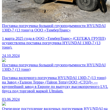
Поставка погрузчика большой грузоподъемности HYUNDAI
130D-7 (13 тонн) в ООО «ТимберТранс»
1 марта 2025 года в ООО «ТимберТранс» (СЕГЕЖА ГРУПП)
осуществлена поставка погрузчика HYUNDAI 130D-7 (13
тонн).
24.10.2024
Поставка погрузчика большой грузоподъемности HYUNDAI
130D-7 (13 тонн)
Поставка вилочного погрузчика HYUNDAI 130D-7 (13 тонн)
на Завод «Талион Терра» (Taleon Terra) ООО «СТОД» —
крупнейший завод в Европе по выпуску высокопрочного LVL
бруса под торговой маркой Ultralam.
03.06.2024
Очередное поступление вилочных погрузчиков HYUNDAI на