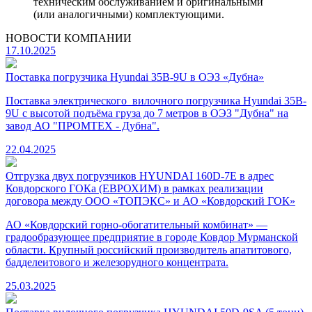
техническим обслуживанием и оригинальными
(или аналогичными) комплектующими.
НОВОСТИ
КОМПАНИИ
17.10.2025
Поставка погрузчика Hyundai 35B-9U в ОЭЗ «Дубна»
Поставка электрического вилочного погрузчика Hyundai 35B-
9U с высотой подъёма груза до 7 метров в ОЭЗ "Дубна" на
завод АО "ПРОМТЕХ - Дубна".
22.04.2025
Отгрузка двух погрузчиков HYUNDAI 160D-7E в адрес
Ковдорского ГОКа (ЕВРОХИМ) в рамках реализации
договора между ООО «ТОПЭКС» и АО «Ковдорский ГОК»
АО «Ковдорский горно-обогатительный комбинат» —
градообразующее предприятие в городе Ковдор Мурманской
области. Крупный российский производитель апатитового,
бадделеитового и железорудного концентрата.
25.03.2025