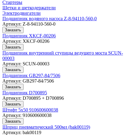
Стартеры
Щетки и щеткодержатели
Электродвигатели
Подшипник водяного насоса Z-8-94110-560-0
Артикул:
Z-8-94110-560-0
Заказать
Подшипник XKCF-00206
Артикул:
XKCF-00206
Заказать
Подшипник внутренний ступицы ведущего моста SCUN-
00003
Артикул:
SCUN-00003
Заказать
Подшипник GB297-84/7506
Артикул:
GB297-84/7506
Заказать
Подшипник D700895
Артикул:
D700895 + D700896
Заказать
Штифт 5х50 910600600038
Артикул:
910600600038
Заказать
Шприц пневматический 500мл (bak00119)
Артикул:
bak00119