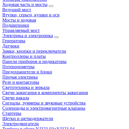
Ходовая часть и мосты
Ведущий мост
Втулки, серьги, кулаки и оси
Мосты и ходовая
Подшипники
Управляемый мост
Электрика и электроника
Генераторы
Датчики
Замки, кнопки и переключатели
Контроллеры и платы
Панели приборов и индикаторы
Потенциометры
Предохранители и блоки
Прочая электрика
Реле и контакторы
Светотехника и зеркала
Свечи зажигания и компоненты зажигания
Свечи накала
Сигналы, зуммеры и звуковые устройства
Соленоиды и электромагнитные клапаны
Стартеры
Щетки и щеткодержатели
Электродвигатели
Турбина в сборе YJ323-03+YJ323-04