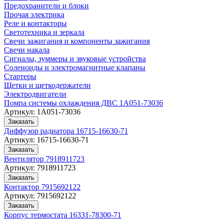
Предохранители и блоки
Прочая электрика
Реле и контакторы
Светотехника и зеркала
Свечи зажигания и компоненты зажигания
Свечи накала
Сигналы, зуммеры и звуковые устройства
Соленоиды и электромагнитные клапаны
Стартеры
Щетки и щеткодержатели
Электродвигатели
Помпа системы охлаждения ДВС 1A051-73036
Артикул:
1A051-73036
Заказать
Диффузор радиатора 16715-16630-71
Артикул:
16715-16630-71
Заказать
Вентилятор 7918911723
Артикул:
7918911723
Заказать
Контактор 7915692122
Артикул:
7915692122
Заказать
Корпус термостата 16331-78300-71