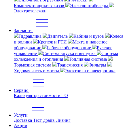
Комплектовщики заказов
Электроштабелеры
Электротележки
Запчасти
Гидравлика
Двигатель
Кабина и кузов
Колеса
и ролики
Крепеж и РТИ
Мачта и навесное
оборудование
Рабочее оборудование
Рулевое
управление
Система впуска и выпуска
Система
охлаждения и отопления
Топливная система
Тормозная система
Трансмиссия
Фильтры
Ходовая часть и мосты
Электрика и электроника
Сервис
Калькулятор стоимости ТО
Услуги
Доставка
Тест-драйв
Лизинг
Акции