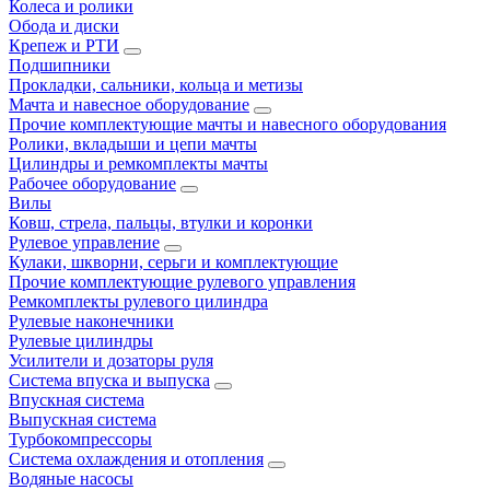
Колеса и ролики
Обода и диски
Крепеж и РТИ
Подшипники
Прокладки, сальники, кольца и метизы
Мачта и навесное оборудование
Прочие комплектующие мачты и навесного оборудования
Ролики, вкладыши и цепи мачты
Цилиндры и ремкомплекты мачты
Рабочее оборудование
Вилы
Ковш, стрела, пальцы, втулки и коронки
Рулевое управление
Кулаки, шкворни, серьги и комплектующие
Прочие комплектующие рулевого управления
Ремкомплекты рулевого цилиндра
Рулевые наконечники
Рулевые цилиндры
Усилители и дозаторы руля
Система впуска и выпуска
Впускная система
Выпускная система
Турбокомпрессоры
Система охлаждения и отопления
Водяные насосы