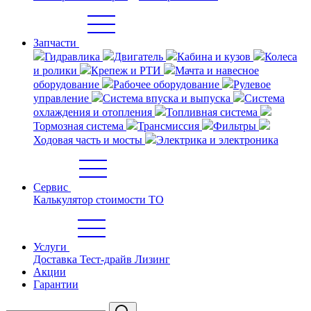
Запчасти
Гидравлика
Двигатель
Кабина и кузов
Колеса
и ролики
Крепеж и РТИ
Мачта и навесное
оборудование
Рабочее оборудование
Рулевое
управление
Система впуска и выпуска
Система
охлаждения и отопления
Топливная система
Тормозная система
Трансмиссия
Фильтры
Ходовая часть и мосты
Электрика и электроника
Сервис
Калькулятор стоимости ТО
Услуги
Доставка
Тест-драйв
Лизинг
Акции
Гарантии