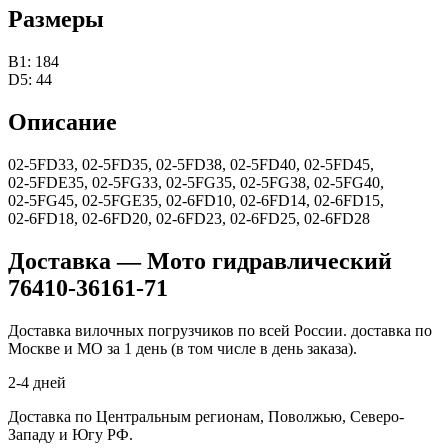
Размеры
B1: 184
D5: 44
Описание
02‑5FD33, 02‑5FD35, 02‑5FD38, 02‑5FD40, 02‑5FD45,
02‑5FDE35, 02‑5FG33, 02‑5FG35, 02‑5FG38, 02‑5FG40,
02‑5FG45, 02‑5FGE35, 02‑6FD10, 02‑6FD14, 02‑6FD15,
02‑6FD18, 02‑6FD20, 02‑6FD23, 02‑6FD25, 02‑6FD28
Доставка — Мото гидравлический
76410-36161-71
Доставка вилочных погрузчиков по всей России. доставка по
Москве и МО за 1 день (в том числе в день заказа).
2-4 дней
Доставка по Центральным регионам, Поволжью, Северо-
Западу и Югу РФ.