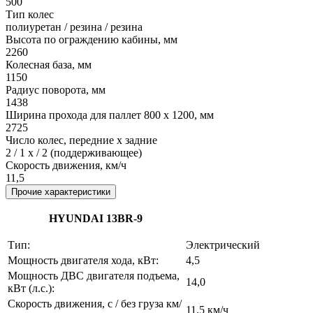
500
Тип колес
полиуретан / резина / резина
Высота по ограждению кабины, мм
2260
Колесная база, мм
1150
Радиус поворота, мм
1438
Ширина прохода для паллет 800 х 1200, мм
2725
Число колес, передние х задние
2 / 1 х / 2 (поддерживающее)
Скорость движения, км/ч
11,5
Прочие характеристики
HYUNDAI 13ВR-9
Тип:
Электрический
Мощность двигателя хода, кВт:
4,5
Мощность ДВС двигателя подъема,
14,0
кВт (л.с.):
Скорость движения, с / без груза км/
11.5 км/ч