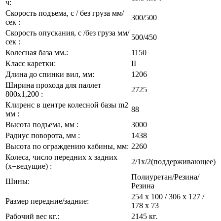
ч:
Скорость подъема, с / без груза мм/
300/500
сек :
Скорость опускания, с /без груза мм/
500/450
сек :
Колесная база мм.:
1150
Класс каретки:
II
Длина до спинки вил, мм:
1206
Ширина прохода для паллет
2725
800x1,200 :
Клиренс в центре колесной базы m2
88
мм :
Высота подъема, мм :
3000
Радиус поворота, мм :
1438
Высота по ограждению кабины, мм:
2260
Колеса, число передних х задних
2/1х/2(поддерживающее)
(x=ведущие) :
Полиуретан/Резина/
Шины:
Резина
254 х 100 / 306 х 127 /
Размер передние/задние:
178 х 73
Рабочий вес кг.:
2145 кг.