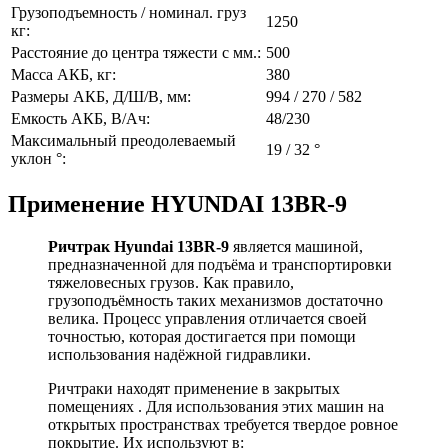
Грузоподъемность / номинал. груз
1250
кг:
Расстояние до центра тяжести с мм.:
500
Масса АКБ, кг:
380
Размеры АКБ, Д/Ш/В, мм:
994 / 270 / 582
Емкость АКБ, В/Ач:
48/230
Максимальный преодолеваемый
19 / 32 °
уклон °:
Применение HYUNDAI 13BR-9
Ричтрак Hyundai 13ВR-9
является машиной,
предназначенной для подъёма и транспортировки
тяжеловесных грузов. Как правило,
грузоподъёмность таких механизмов достаточно
велика. Процесс управления отличается своей
точностью, которая достигается при помощи
использования надёжной гидравлики.
Ричтраки находят применение в закрытых
помещениях . Для использования этих машин на
открытых пространствах требуется твердое ровное
покрытие. Их используют в: