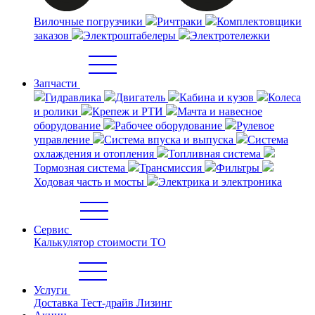
Вилочные погрузчики
Ричтраки
Комплектовщики
заказов
Электроштабелеры
Электротележки
Запчасти
Гидравлика
Двигатель
Кабина и кузов
Колеса
и ролики
Крепеж и РТИ
Мачта и навесное
оборудование
Рабочее оборудование
Рулевое
управление
Система впуска и выпуска
Система
охлаждения и отопления
Топливная система
Тормозная система
Трансмиссия
Фильтры
Ходовая часть и мосты
Электрика и электроника
Сервис
Калькулятор стоимости ТО
Услуги
Доставка
Тест-драйв
Лизинг