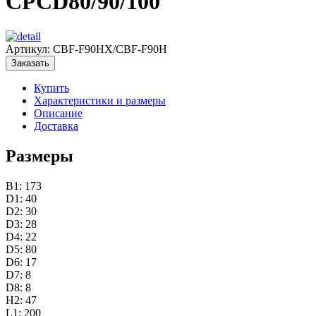
CPCD80/90/100
Артикул:
CBF-F90HX/CBF-F90H
Заказать
Купить
Характеристики и размеры
Описание
Доставка
Размеры
B1: 173
D1: 40
D2: 30
D3: 28
D4: 22
D5: 80
D6: 17
D7: 8
D8: 8
H2: 47
L1: 200