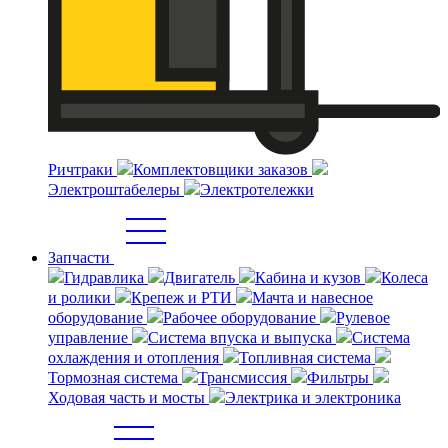
Ричтраки
Комплектовщики заказов
Электроштабелеры
Электротележки
Запчасти
Гидравлика
Двигатель
Кабина и кузов
Колеса
и ролики
Крепеж и РТИ
Мачта и навесное
оборудование
Рабочее оборудование
Рулевое
управление
Система впуска и выпуска
Система
охлаждения и отопления
Топливная система
Тормозная система
Трансмиссия
Фильтры
Ходовая часть и мосты
Электрика и электроника