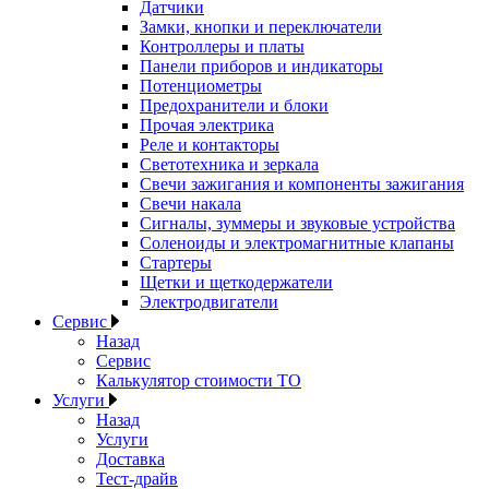
Датчики
Замки, кнопки и переключатели
Контроллеры и платы
Панели приборов и индикаторы
Потенциометры
Предохранители и блоки
Прочая электрика
Реле и контакторы
Светотехника и зеркала
Свечи зажигания и компоненты зажигания
Свечи накала
Сигналы, зуммеры и звуковые устройства
Соленоиды и электромагнитные клапаны
Стартеры
Щетки и щеткодержатели
Электродвигатели
Сервис
Назад
Сервис
Калькулятор стоимости ТО
Услуги
Назад
Услуги
Доставка
Тест-драйв