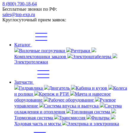
8 (800) 700-18-64
Бесплатные звонки по РФ:
sales@top-exp.ru
Круглосуточный прием заявок:
Каталог
Вилочные погрузчики
Ричтраки
Комплектовщики заказов
Электроштабелеры
Электротележки
Запчасти
Гидравлика
Двигатель
Кабина и кузов
Колеса
и ролики
Крепеж и РТИ
Мачта и навесное
оборудование
Рабочее оборудование
Рулевое
управление
Система впуска и выпуска
Система
охлаждения и отопления
Топливная система
Тормозная система
Трансмиссия
Фильтры
Ходовая часть и мосты
Электрика и электроника