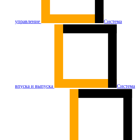
управление
Система
впуска и выпуска
Система