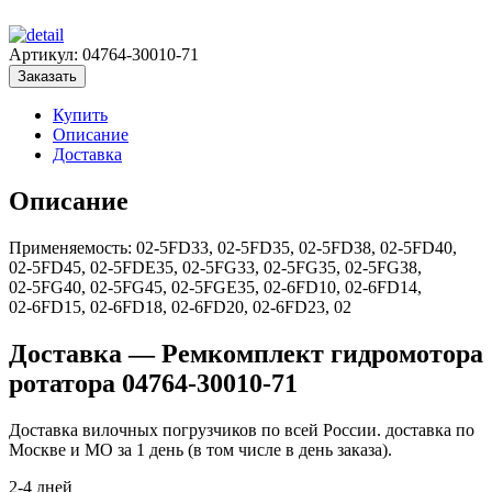
Артикул:
04764-30010-71
Заказать
Купить
Описание
Доставка
Описание
Применяемость: 02‑5FD33, 02‑5FD35, 02‑5FD38, 02‑5FD40,
02‑5FD45, 02‑5FDE35, 02‑5FG33, 02‑5FG35, 02‑5FG38,
02‑5FG40, 02‑5FG45, 02‑5FGE35, 02‑6FD10, 02‑6FD14,
02‑6FD15, 02‑6FD18, 02‑6FD20, 02‑6FD23, 02
Доставка — Ремкомплект гидромотора
ротатора 04764-30010-71
Доставка вилочных погрузчиков по всей России. доставка по
Москве и МО за 1 день (в том числе в день заказа).
2-4 дней