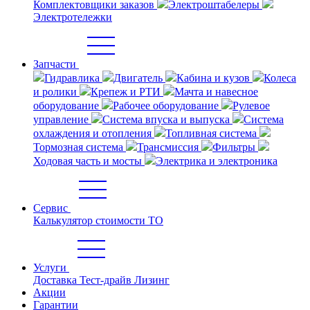
Комплектовщики заказов
Электроштабелеры
Электротележки
Запчасти
Гидравлика
Двигатель
Кабина и кузов
Колеса
и ролики
Крепеж и РТИ
Мачта и навесное
оборудование
Рабочее оборудование
Рулевое
управление
Система впуска и выпуска
Система
охлаждения и отопления
Топливная система
Тормозная система
Трансмиссия
Фильтры
Ходовая часть и мосты
Электрика и электроника
Сервис
Калькулятор стоимости ТО
Услуги
Доставка
Тест-драйв
Лизинг
Акции
Гарантии