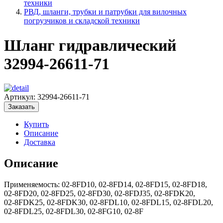
техники
РВД, шланги, трубки и патрубки для вилочных
погрузчиков и складской техники
Шланг гидравлический
32994-26611-71
Артикул:
32994-26611-71
Заказать
Купить
Описание
Доставка
Описание
Применяемость: 02‑8FD10, 02‑8FD14, 02‑8FD15, 02‑8FD18,
02‑8FD20, 02‑8FD25, 02‑8FD30, 02‑8FDJ35, 02‑8FDK20,
02‑8FDK25, 02‑8FDK30, 02‑8FDL10, 02‑8FDL15, 02‑8FDL20,
02‑8FDL25, 02‑8FDL30, 02‑8FG10, 02‑8F