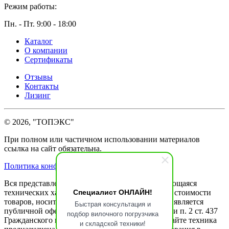
Режим работы:
Пн. - Пт. 9:00 - 18:00
Каталог
О компании
Сертификаты
Отзывы
Контакты
Лизинг
© 2026, "ТОПЭКС"
При полном или частичном использовании материалов
ссылка на сайт обязательна.
Политика конфиденциальности
Вся представленная на сайте информация, касающаяся
Специалист ОНЛАЙН!
технических характеристик, наличия на складе, стоимости
товаров, носит информационный характер и не является
Быстрая консультация и
публичной офертой, определяемой положениями п. 2 ст. 437
подбор вилочного погрузчика
Гражданского кодекса РФ. Представленная на сайте техника
и складской техники!