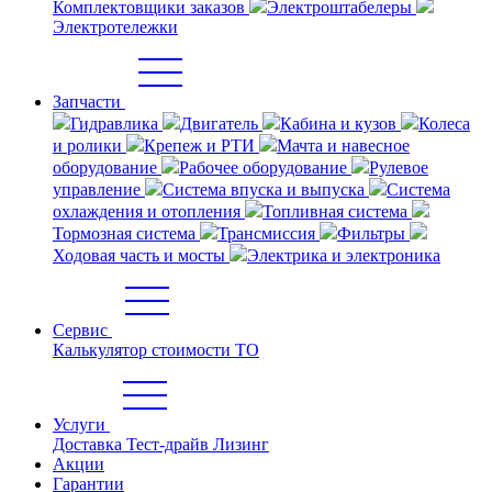
Комплектовщики заказов
Электроштабелеры
Электротележки
Запчасти
Гидравлика
Двигатель
Кабина и кузов
Колеса
и ролики
Крепеж и РТИ
Мачта и навесное
оборудование
Рабочее оборудование
Рулевое
управление
Система впуска и выпуска
Система
охлаждения и отопления
Топливная система
Тормозная система
Трансмиссия
Фильтры
Ходовая часть и мосты
Электрика и электроника
Сервис
Калькулятор стоимости ТО
Услуги
Доставка
Тест-драйв
Лизинг
Акции
Гарантии