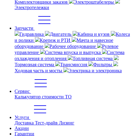
Комплектовщики заказов
Электроштабелеры
Электротележки
Запчасти
Гидравлика
Двигатель
Кабина и кузов
Колеса
и ролики
Крепеж и РТИ
Мачта и навесное
оборудование
Рабочее оборудование
Рулевое
управление
Система впуска и выпуска
Система
охлаждения и отопления
Топливная система
Тормозная система
Трансмиссия
Фильтры
Ходовая часть и мосты
Электрика и электроника
Сервис
Калькулятор стоимости ТО
Услуги
Доставка
Тест-драйв
Лизинг
Акции
Гарантии