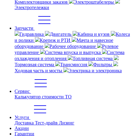
Комплектовщики заказов
Электроштабелеры
Электротележки
Запчасти
Гидравлика
Двигатель
Кабина и кузов
Колеса
и ролики
Крепеж и РТИ
Мачта и навесное
оборудование
Рабочее оборудование
Рулевое
управление
Система впуска и выпуска
Система
охлаждения и отопления
Топливная система
Тормозная система
Трансмиссия
Фильтры
Ходовая часть и мосты
Электрика и электроника
Сервис
Калькулятор стоимости ТО
Услуги
Доставка
Тест-драйв
Лизинг
Акции
Гарантии