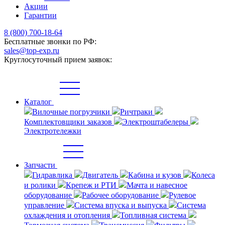
Акции
Гарантии
8 (800) 700-18-64
Бесплатные звонки по РФ:
sales@top-exp.ru
Круглосуточный прием заявок:
Каталог
Вилочные погрузчики
Ричтраки
Комплектовщики заказов
Электроштабелеры
Электротележки
Запчасти
Гидравлика
Двигатель
Кабина и кузов
Колеса
и ролики
Крепеж и РТИ
Мачта и навесное
оборудование
Рабочее оборудование
Рулевое
управление
Система впуска и выпуска
Система
охлаждения и отопления
Топливная система