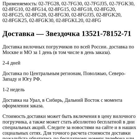
Применяемость: 02‑7FG28, 02‑7FG30, 02‑7FGJ35, 02‑7FGK30,
02‑8FG10, 02‑8FG14, 02‑8FG15, 02‑8FG18, 02‑8FG20,
02‑8FG25, 02‑8FG28, 02‑8FG30, 02‑8FGJ35, 02‑8FGK20,
02‑8FGK25, 02‑8FGK30, 02‑8FGKL20, 02‑8FG
Доставка — Звездочка 13521-78152-71
Доставка вилочных погрузчиков по всей России. доставка по
Москве и МО за 1 день (в том числе в день заказа).
2-4 дней
Доставка по Центральным регионам, Поволжью, Северо-
Западу и Югу РФ.
1-2 недель
Доставка на Урал, в Сибирь, Дальний Восток с момента
оформления заказа.
Стоимость доставки может быть включения в цену вилочного
погрузчика, а также может стать абсолютно бесплатной в дни
специальных акций. Следите за новостями на сайте и в наших
социальных сетях. Для точного расчета стоимости доставки
пожалуйста обратитесь по бесплатному номеру телефона или