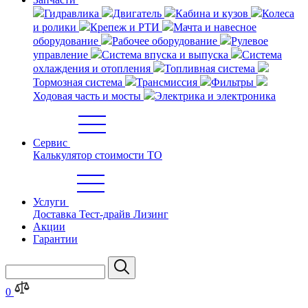
Гидравлика
Двигатель
Кабина и кузов
Колеса
и ролики
Крепеж и РТИ
Мачта и навесное
оборудование
Рабочее оборудование
Рулевое
управление
Система впуска и выпуска
Система
охлаждения и отопления
Топливная система
Тормозная система
Трансмиссия
Фильтры
Ходовая часть и мосты
Электрика и электроника
Сервис
Калькулятор стоимости ТО
Услуги
Доставка
Тест-драйв
Лизинг
Акции
Гарантии
0