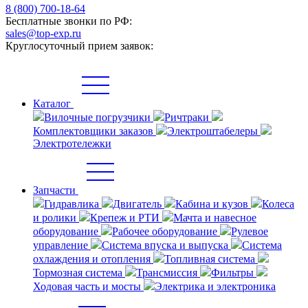
8 (800) 700-18-64
Бесплатные звонки по РФ:
sales@top-exp.ru
Круглосуточный прием заявок:
Каталог
Вилочные погрузчики
Ричтраки
Комплектовщики заказов
Электроштабелеры
Электротележки
Запчасти
Гидравлика
Двигатель
Кабина и кузов
Колеса
и ролики
Крепеж и РТИ
Мачта и навесное
оборудование
Рабочее оборудование
Рулевое
управление
Система впуска и выпуска
Система
охлаждения и отопления
Топливная система
Тормозная система
Трансмиссия
Фильтры
Ходовая часть и мосты
Электрика и электроника