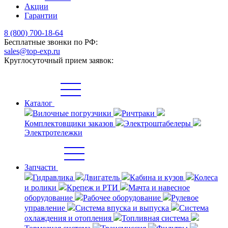
Акции
Гарантии
8 (800) 700-18-64
Бесплатные звонки по РФ:
sales@top-exp.ru
Круглосуточный прием заявок:
Каталог
Вилочные погрузчики
Ричтраки
Комплектовщики заказов
Электроштабелеры
Электротележки
Запчасти
Гидравлика
Двигатель
Кабина и кузов
Колеса
и ролики
Крепеж и РТИ
Мачта и навесное
оборудование
Рабочее оборудование
Рулевое
управление
Система впуска и выпуска
Система
охлаждения и отопления
Топливная система