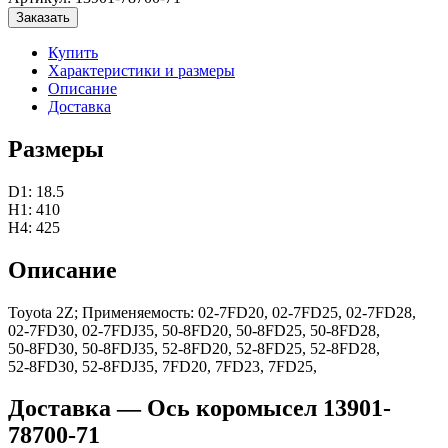
Заказать
Купить
Характеристики и размеры
Описание
Доставка
Размеры
D1: 18.5
H1: 410
H4: 425
Описание
Toyota 2Z; Применяемость: 02‑7FD20, 02‑7FD25, 02‑7FD28,
02‑7FD30, 02‑7FDJ35, 50‑8FD20, 50‑8FD25, 50‑8FD28,
50‑8FD30, 50‑8FDJ35, 52‑8FD20, 52‑8FD25, 52‑8FD28,
52‑8FD30, 52‑8FDJ35, 7FD20, 7FD23, 7FD25,
Доставка — Ось коромысел 13901-
78700-71