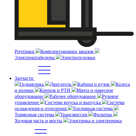
Ричтраки
Комплектовщики заказов
Электроштабелеры
Электротележки
Запчасти
Гидравлика
Двигатель
Кабина и кузов
Колеса
и ролики
Крепеж и РТИ
Мачта и навесное
оборудование
Рабочее оборудование
Рулевое
управление
Система впуска и выпуска
Система
охлаждения и отопления
Топливная система
Тормозная система
Трансмиссия
Фильтры
Ходовая часть и мосты
Электрика и электроника