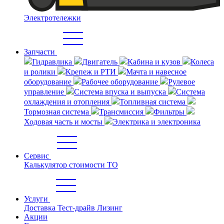
Электротележки
Запчасти
Гидравлика
Двигатель
Кабина и кузов
Колеса
и ролики
Крепеж и РТИ
Мачта и навесное
оборудование
Рабочее оборудование
Рулевое
управление
Система впуска и выпуска
Система
охлаждения и отопления
Топливная система
Тормозная система
Трансмиссия
Фильтры
Ходовая часть и мосты
Электрика и электроника
Сервис
Калькулятор стоимости ТО
Услуги
Доставка
Тест-драйв
Лизинг
Акции