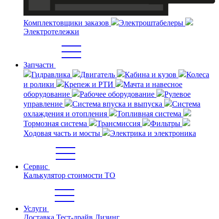
Комплектовщики заказов
Электроштабелеры
Электротележки
Запчасти
Гидравлика
Двигатель
Кабина и кузов
Колеса
и ролики
Крепеж и РТИ
Мачта и навесное
оборудование
Рабочее оборудование
Рулевое
управление
Система впуска и выпуска
Система
охлаждения и отопления
Топливная система
Тормозная система
Трансмиссия
Фильтры
Ходовая часть и мосты
Электрика и электроника
Сервис
Калькулятор стоимости ТО
Услуги
Доставка
Тест-драйв
Лизинг