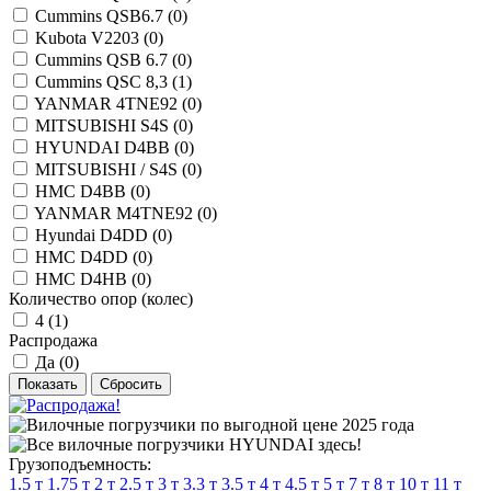
Cummins QSB6.7 (
0
)
Kubota V2203 (
0
)
Cummins QSB 6.7 (
0
)
Cummins QSC 8,3 (
1
)
YANMAR 4TNE92 (
0
)
MITSUBISHI S4S (
0
)
HYUNDAI D4BB (
0
)
MITSUBISHI / S4S (
0
)
HMC D4BB (
0
)
YANMAR М4TNE92 (
0
)
Hyundai D4DD (
0
)
HMC D4DD (
0
)
HMC D4HB (
0
)
Количество опор (колес)
4 (
1
)
Распродажа
Да (
0
)
Грузоподъемность:
1.5 т
1.75 т
2 т
2.5 т
3 т
3.3 т
3.5 т
4 т
4.5 т
5 т
7 т
8 т
10 т
11 т