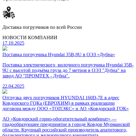
Доставка погрузчиков по всей России
НОВОСТИ
КОМПАНИИ
17.10.2025
Поставка погрузчика Hyundai 35B-9U в ОЭЗ «Дубна»
Поставка электрического вилочного погрузчика Hyundai 35B-
9U с высотой подъёма груза до 7 метров в ОЭЗ "Дубна" на
завод АО "ПРОМТЕХ - Дубна".
22.04.2025
Отгрузка двух погрузчиков HYUNDAI 160D-7E в адрес
Ковдорского ГОКа (ЕВРОХИМ) в рамках реализации
договора между ООО «ТОПЭКС» и АО «Ковдорский ГОК»
АО «Ковдорский горно-обогатительный комбинат» —
градообразующее предприятие в городе Ковдор Мурманской
области. Крупный российский производитель апатитового,
бадделеитового и железорудного концентрата.