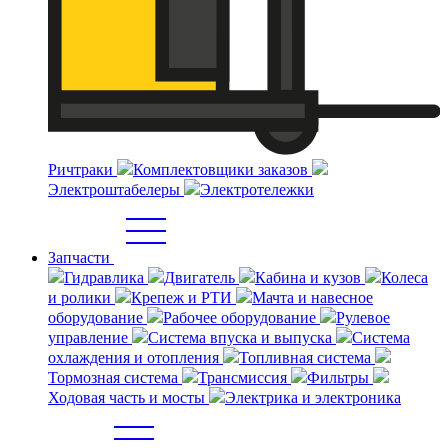
Ричтраки
Комплектовщики заказов
Электроштабелеры
Электротележки
Запчасти
Гидравлика
Двигатель
Кабина и кузов
Колеса
и ролики
Крепеж и РТИ
Мачта и навесное
оборудование
Рабочее оборудование
Рулевое
управление
Система впуска и выпуска
Система
охлаждения и отопления
Топливная система
Тормозная система
Трансмиссия
Фильтры
Ходовая часть и мосты
Электрика и электроника