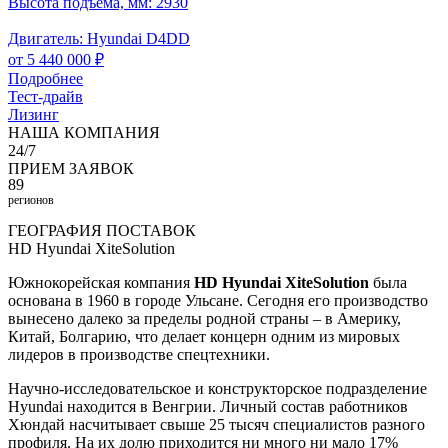
Высота подъема, мм:
2930
Двигатель:
Hyundai D4DD
от 5 440 000 ₽
Подробнее
Тест-драйв
Лизинг
НАША
КОМПАНИЯ
24/7
ПРИЕМ ЗАЯВОК
89
регионов
ГЕОГРАФИЯ ПОСТАВОК
HD Hyundai
XiteSolution
Южнокорейская компания
HD Hyundai XiteSolution
была
основана в 1960 в городе Ульсане. Сегодня его производство
вынесено далеко за пределы родной страны – в Америку,
Китай, Болгарию, что делает концерн одним из мировых
лидеров в производстве спецтехники.
Научно-исследовательское и конструкторское подразделение
Hyundai находится в Венгрии. Личный состав работников
Хюндай насчитывает свыше 25 тысяч специалистов разного
профиля. На их долю приходится ни много ни мало 17%